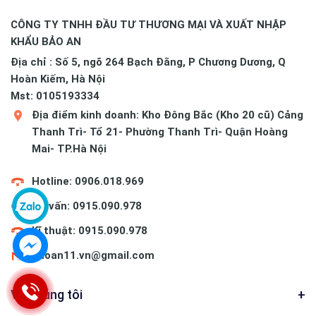
CÔNG TY TNHH ĐẦU TƯ THƯƠNG MẠI VÀ XUẤT NHẬP
KHẨU BẢO AN
Địa chỉ : Số 5, ngõ 264 Bạch Đằng, P Chương Dương, Q
Hoàn Kiếm, Hà Nội
Mst: 0105193334
Địa điểm kinh doanh: Kho Đông Bắc (Kho 20 cũ) Cảng
Thanh Trì- Tổ 21- Phường Thanh Trì- Quận Hoàng
Mai- TP.Hà Nội
Hotline: 0906.018.969
Tư vấn: 0915.090.978
Kĩ thuật: 0915.090.978
baoan11.vn@gmail.com
Về chúng tôi